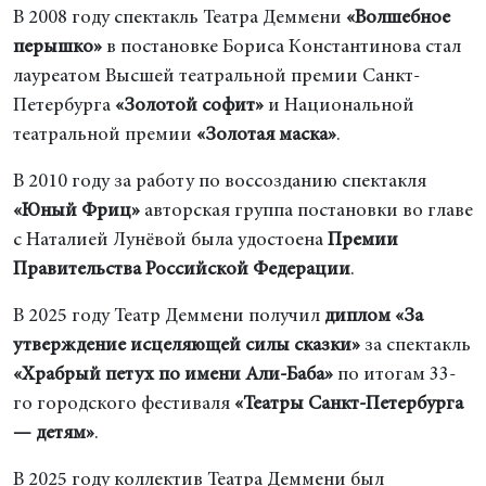
В 2008 году спектакль Театра Деммени
«Волшебное
перышко»
в постановке Бориса Константинова стал
лауреатом Высшей театральной премии Санкт-
Петербурга
«Золотой софит»
и Национальной
театральной премии
«Золотая маска»
.
В 2010 году за работу по воссозданию спектакля
«Юный Фриц»
авторская группа постановки во главе
с Наталией Лунёвой была удостоена
Премии
Правительства Российской Федерации
.
В 2025 году Театр Деммени получил
диплом «За
утверждение исцеляющей силы сказки»
за спектакль
«Храбрый петух по имени Али-Баба»
по итогам 33-
го городского фестиваля
«Театры Санкт-Петербурга
— детям»
.
В 2025 году коллектив Театра Деммени был