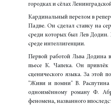
городках и сёлах Ленинградской
Кардинальный перелом в реперт
Падве. Он сделал ставку на се
среди которых был Лев Додин. 
среде интеллигенции.
Первой работой
Льва Додина в
пьесе К. Чапека. Он привлё
сценического языка. За этой п
"Живи и помни" В. Распутина 
одноимённому роману Ф. Абр
феномена, названного впоследс