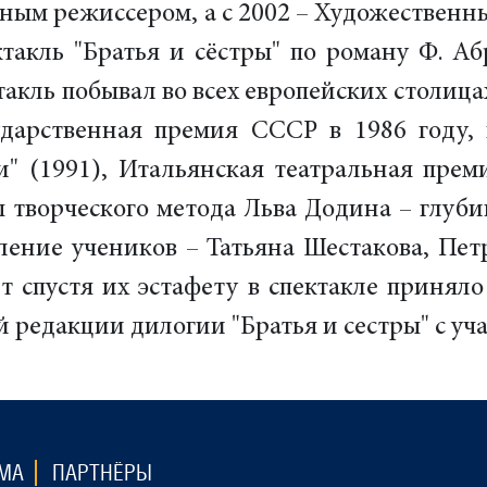
авным режиссером, а с 2002 – Художествен
такль "Братья и сёстры" по роману Ф. А
такль побывал во всех европейских столиц
ударственная премия СССР в 1986 году
" (1991), Итальянская театральная прем
творческого метода Льва Додина – глубин
ление учеников – Татьяна Шестакова, Пет
ет спустя их эстафету в спектакле приняло
й редакции дилогии "Братья и сестры" с у
МА
ПАРТНЁРЫ