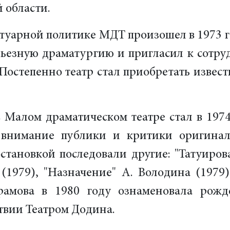
 области.
уарной политике МДТ произошел в 1973 го
рьезную драматургию и пригласил к сотр
Постепенно театр стал приобретать известн
 Малом драматическом театре стал в 1974
к внимание публики и критики оригина
остановкой последовали другие: "Татуирова
(1979), "Назначение" А. Володина (1979)
амова в 1980 году ознаменовала рожде
твии Театром Додина.