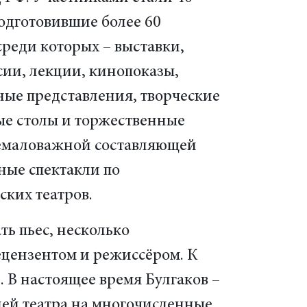
одготовившие более 60
реди которых – выставки,
сии, лекции, кинопоказы,
ные представления, творческие
ые столы и торжественные
емаловажной составляющей
ные спектакли по
ских театров.
ть пьес, несколько
ецензентом и режиссёром. К
 В настоящее время Булгаков –
ей театра на многочисленные