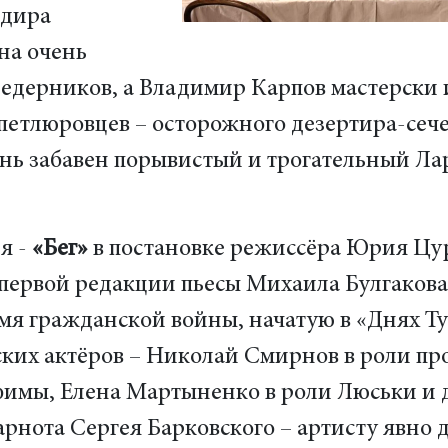
ндира
на очень
едерников, а Владимир Карпов мастерски 
петлюровцев – осторожного дезертира-сечев
ень забавен порывистый и трогательный Л
я -
«Бег»
в постановке режиссёра Юрия Цур
ервой редакции пьесы Михаила Булгакова.
мя гражданской войны, начатую в «Днях Ту
ских актёров – Николай Смирнов в роли п
имы, Елена Мартыненко в роли Люськи и д
рнота Сергея Барковского – артисту явно 