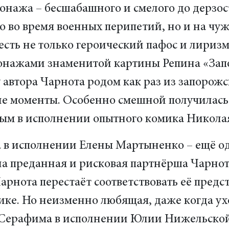
сонажа – бесшабашного и смелого до дерзос
о во время военных перипетий, но и на чу
есть не только героический пафос и лиризм
сонажами знаменитой картины Репина «Зап
 автора Чарнота родом как раз из запорожс
е моменты. Особенно смешной получилась 
м в исполнении опытного комика Никола
 в исполнении Елены Мартыненко – ещё од
на преданная и рисковая партнёрша Чарнот
Чарнота перестаёт соответствовать её пред
ке. Но неизменно любящая, даже когда ухо
 Серафима в исполнении Юлии Нижельско