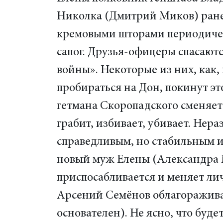
Николка (Дмитрий Миков) ранен
кремовыми шторами периодическ
сапог. Друзья-офицеры спасаютс
войны». Некоторые из них, как
пробираться на Дон, покинут эт
гетмана Скоропадского сменяет
грабит, избивает, убивает. Нер
справедливым, но стабильным и 
новый муж Елены (Александра 
приспосабливается и меняет ли
Арсений Семёнов облагораживае
основателен). Не ясно, что бу