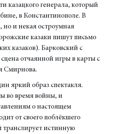
ти казацкого генерала, который
жбине, в Константинополе. В
, но и некая остроумная
орожские казаки пишут письмо
ких казаков). Барковский с
сцена отчаянной игры в карты с
я Смирнова.
ин яркий образ спектакля.
ы во время войны, и
ставлениям о настоящем
дит от своего поблёкшего
й транслирует истинную