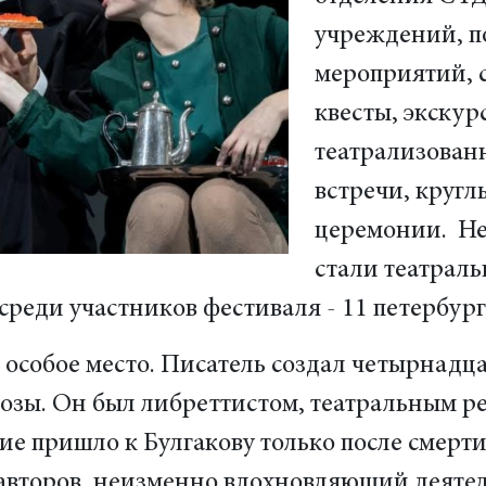
учреждений, п
мероприятий, с
квесты, экскур
театрализован
встречи, кругл
церемонии. Н
стали театраль
среди участников фестиваля - 11 петербург
особое место. Писатель создал четырнадца
озы. Он был либреттистом, театральным р
е пришло к Булгакову только после смерти.
авторов, неизменно вдохновляющий деятел