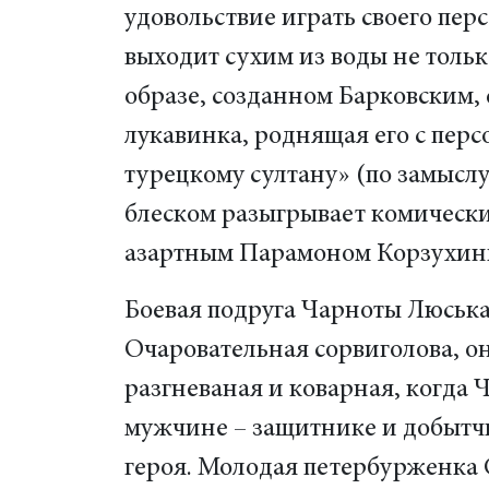
удовольствие играть своего пер
выходит сухим из воды не тольк
образе, созданном Барковским, 
лукавинка, роднящая его с пер
турецкому султану» (по замыслу
блеском разыгрывает комически
азартным Парамоном Корзухины
Боевая подруга Чарноты Люська
Очаровательная сорвиголова, о
разгневаная и коварная, когда 
мужчине – защитнике и добытчи
героя. Молодая петербурженка