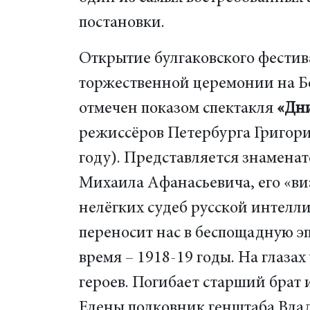
постановки.
Открытие булгаковского фестив
торжественной церемонии на Бо
отмечен показом спектакля
«Дн
режиссёров Петербурга Григорие
году). Представляется знаменат
Михаила Афанасьевича, его «ви
нелёгких судеб русской интелл
переносит нас в беспощадную эп
время – 1918-19 годы. На глаза
героев. Погибает старший брат
Елены полковник генштаба Влад