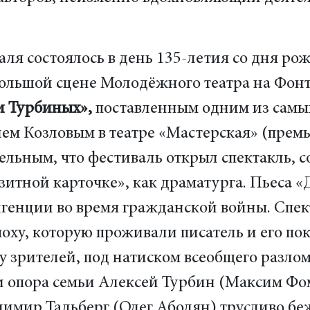
аля состоялось в день 135-летия со дня р
льшой сцене Молодёжного театра на Фонта
и Турбиных»,
поставленным одним из самы
м Козловым в театре «Мастерская» (премье
ельным, что фестиваль открыл спектакль, 
зитной карточке», как драматурга. Пьеса 
игенции во время гражданской войны. Спек
оху, которую проживали писатель и его пок
х у зрителей, под натиском всеобщего разл
 и опора семьи Алексей Турбин (Максим Ф
имир Тальберг (Олег Аболян) трусливо бе