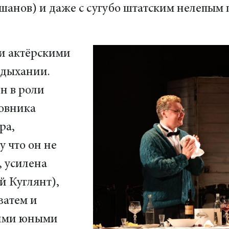
анов) и даже с сугубо штатским нелепым 
и актёрскими
 дыхании.
н в роли
ковника
ра,
у что он не
, усилена
й Куглянт),
затем и
щими юными