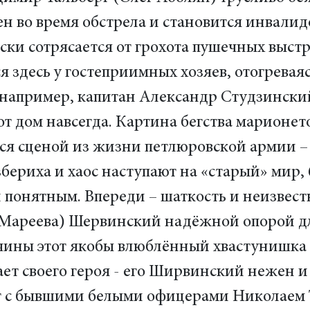
 во время обстрела и становится инвалид
и сотрясается от грохота пушечных выстре
я здесь у гостеприимных хозяев, отогревая
, например, капитан Александр Студзински
от дом навсегда. Картина бегства марионет
ся сценой из жизни петлюровской армии –
азбериха и хаос наступают на «старый» мир,
понятным. Впереди – шаткость и неизвестно
Мареева) Шервинский надёжной опорой д
чины этот якобы влюблённый хвастунишка (
т своего героя - его Ширвинский нежен и 
дет с бывшими белыми офицерами Николае