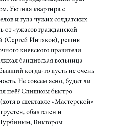
ом. Уютная квартира с
лов и гула чужих солдатских
сь от «ужасов гражданской
й (Сергей Интяков), решив
очного киевского правителя
 лихая бандитская вольница
 бывший когда-то пусть не очень
сть. Не совсем ясно, будет ли
ля неё? Слишком быстро
хотя в спектакле «Мастерской»
грустен, обаятелен и
м Турбиным, Виктором