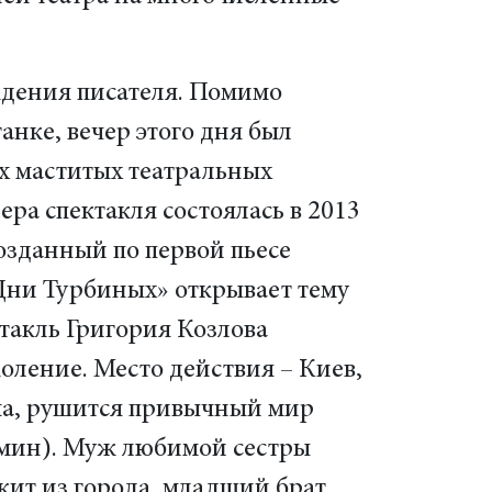
ождения писателя. Помимо
нке, вечер этого дня был
х маститых театральных
ра спектакля состоялась в 2013
созданный по первой пьесе
«Дни Турбиных» открывает тему
такль Григория Козлова
оление. Место действия – Киев,
ома, рушится привычный мир
омин). Муж любимой сестры
жит из города, младший брат