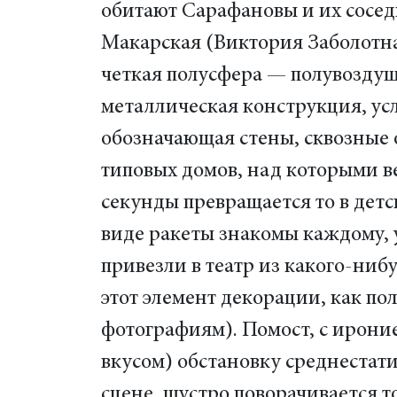
обитают Сарафановы и их сосе
Макарская (Виктория Заболотна
четкая полусфера — полувозду
металлическая конструкция, ус
обозначающая стены, сквозные 
типовых домов, над которыми в
секунды превращается то в дет
виде ракеты знакомы каждому, у
привезли в театр из какого-нибу
этот элемент декорации, как по
фотографиям). Помост, с ирони
вкусом) обстановку среднестат
сцене, шустро поворачивается т