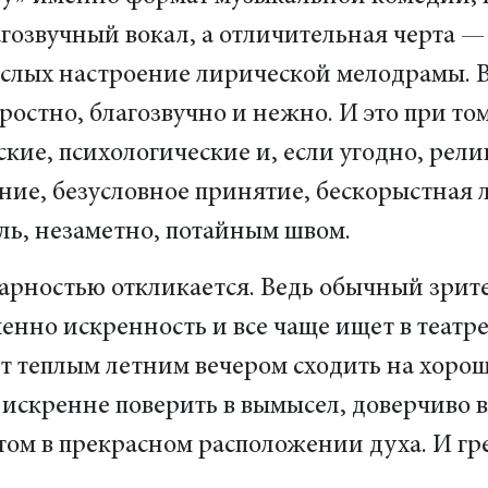
озвучный вокал, а отличительная черта —
рослых настроение лирической мелодрамы. 
ростно, благозвучно и нежно. И это при то
ские, психологические и, если угодно, рели
ние, безусловное принятие, бескорыстная л
ль, незаметно, потайным швом.
дарностью откликается. Ведь обычный зрите
менно искренность и все чаще ищет в театр
т теплым летним вечером сходить на хорош
 искренне поверить в вымысел, доверчиво в
ом в прекрасном расположении духа. И грех