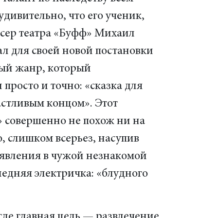
дивительно, что его ученик,
сер театра «Буфф» Михаил
л для своей новой постановки
ый жанр, который
просто и точно: «сказка для
астливым концом». Этот
 совершенно не похож ни на
о, слишком всерьез, насупив
оявления в чужой незнакомой
ледняя электричка: «блудного
де главная цель — развлечение,