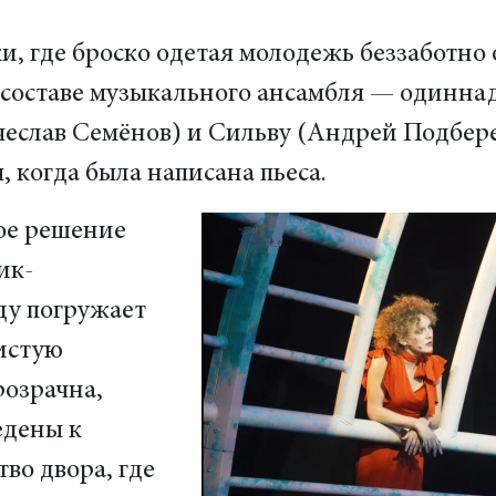
и, где броско одетая молодежь беззаботно
 составе музыкального ансамбля — одиннад
чеслав Семёнов) и Сильву (Андрей Подбер
 когда была написана пьеса.
ое решение
ик-
ду погружает
чистую
розрачна,
едены к
во двора, где