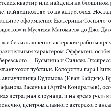
етских квартир или найдены на блошином р
е, найденном где-то на антресолях. Носта
альное оформление Екатерины Соснило: он
цветов» и Муслима Магомаева до Джо Дасс
 все без исключения актерские работы пр
разительным характером. Эффектен, особе
березского — Бусыгина и Сильвы. Экспресс
зывает хохот публики. Колоритна пара Ни
та авиаучилища Кудимова (Иван Байдык). 
фанова Васенька (Артём Кондратьев), особ
кая эстрадная клоунада, и на время роль 
конечно, центром славного актерского анса