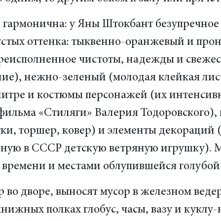
 гармонична: у Яны Штокбант безупречное 
стых оттенка: тыквенно-оранжевый и про
еисполненное чистоты, надежды и свежест
ние), нежно-зеленый (молодая клейкая лис
алитре и костюмы персонажей (их интенсив
фильма «Стиляги» Валерия Тодоровского), 
тки, торшер, ковер) и элементы декораций
ную в СССР детскую ветряную игрушку). 
 времени и местами облупившейся голубой
 во дворе, выносят мусор в железном ведер
книжных полках глобус, часы, вазу и кукл