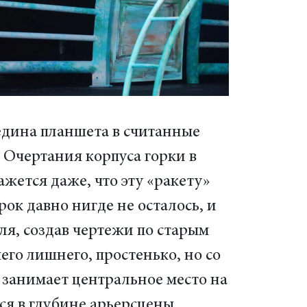
едина планшета в считанные
 Очертания корпуса горки в
ажется даже, что эту «ракету»
рок давно нигде не осталось, и
ля, создав чертежи по старым
го лишнего, простенько, но со
 занимает центральное место на
ся в глубине арьерсцены.