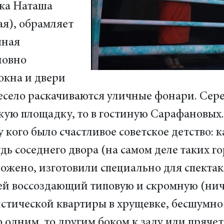
дка Наташа
я), обрамляет
шная
ловно
окна и двери
есело раскачиваются уличные фонари. Сер
скую площадку, то в гостиную Сарафановых.
 кого было счастливое советское детство: к
дь соседнего двора (на самом деле таких го
ложено, изготовили специально для спектак
ей воссоздающий типовую и скромную (ниче
истической квартиры в хрущевке, бесшумно
о одним, то другим боком к залу или прячет