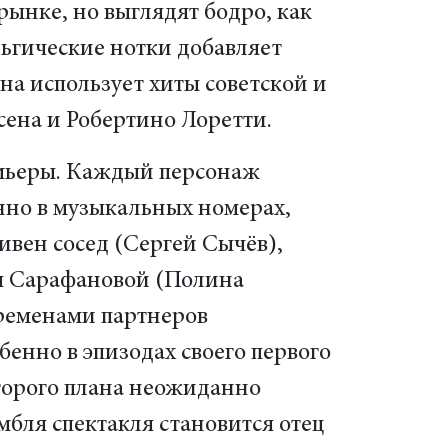
ынке, но выглядят бодро, как
льгические нотки добавляет
а использует хиты советской и
ена и Робертино Лоретти.
емьеры. Каждый персонаж
нно в музыкальных номерах,
ивен сосед (Сергей Сычёв),
ны Сарафановой (Полина
Временами партнеров
енно в эпизодах своего первого
второго плана неожиданно
мбля спектакля становится отец