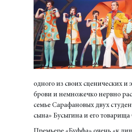
одного из своих сценических и 
брови и немножечко нервно ра
семье Сарафановых двух студен
сына» Бусыгина и его товарища
Премьере «Буффа» очень «к лиц