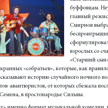
буффовцам. Неу
главный режис
Смирнов выбра
беспроигрышн
сформулировал 
взрослых со сч
«Старший сын»
экранных «собратьев», которые, как правил
ссказывают историю случайного ночного п
тов-авантюристов, от которых сбежала пос
 Семена, в простонародье Сильвы.
у» именно формат музыкальной комедии, г