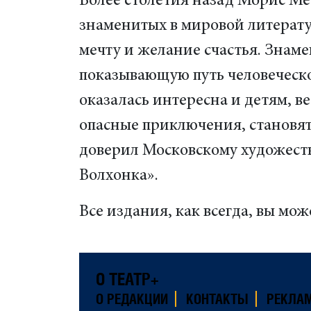
Более столетия назад Морис Ме
знаменитых в мировой литерату
мечту и желание счастья. Знам
показывающую путь человеческо
оказалась интересна и детям, в
опасные приключения, становят
доверил Московскому художеств
Волхонка».
Все издания, как всегда, вы мо
О ТЕАТР+
О РЕДАКЦИИ
КОНТАКТЫ
РЕКЛА