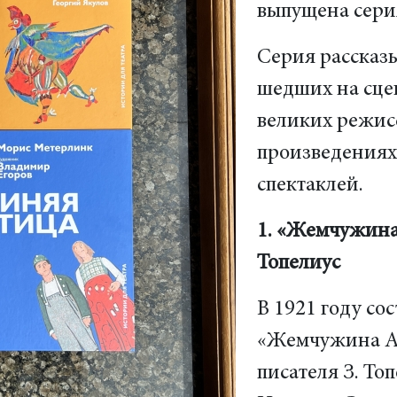
выпущена серия
Серия рассказы
шедших на сцен
великих режис
произведениях
спектаклей.
1. «Жемчужина
Топелиус
В 1921 году со
«Жемчужина Ад
писателя З. То