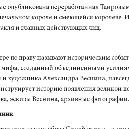
вые опубликована переработанная Таировым
 печальном короле и смеющейся королеве. 
такля и главных действующих лиц.
тре по праву называют историческим собы
о мифа, созданный объединенными усилия
 и художника Александра Веснина, навсегда
онструирует историю появления великой по
ова, эскизы Веснина, архивные фотографии
линк