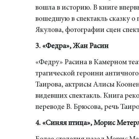
вошла в историю. В книге впер
вошедшую в спектакль сказку о
Якулова, фотографии сцен спек
3. «Федра», Жан Расин
«Федру» Расина в Камерном теа
трагической героини античног
Таирова, актрисы Алисы Коонен
видевших спектакль. Книга рек
переводе В. Брюсова, речь Таир
4. «Синяя птица», Морис Метер