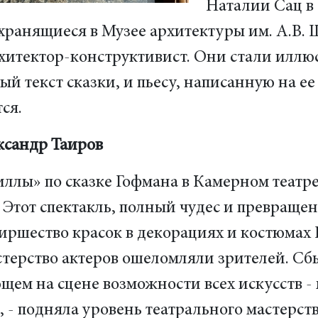
Наталии Сац в
хранящиеся в Музее архитектуры им. А.В.
рхитектор-конструктивист. Они стали иллю
 текст сказки, и пьесу, написанную на ее
ся.
ксандр Таиров
лы» по сказке Гофмана в Камерном театре
. Этот спектакль, полный чудес и превраще
Пиршество красок в декорациях и костюмах
терство актеров ошеломляли зрителей. Сб
щем на сцене возможности всех искусств - 
 - подняла уровень театрального мастерств