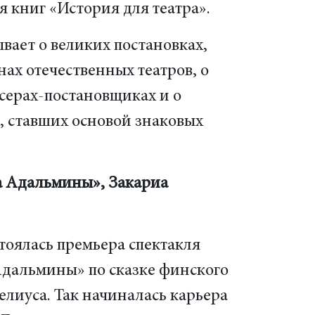
 книг «История для театра».
вает о великих постановках,
ах отечественных театров, о
серах-постановщиках и о
, ставших основой знаковых
 Адальмины», Закариа
стоялась премьера спектакля
альмины» по сказке финского
пелиуса. Так начиналась карьера