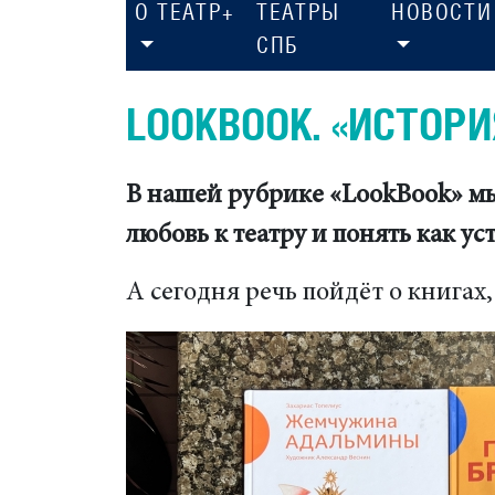
О ТЕАТР+
ТЕАТРЫ
НОВОСТИ
СПБ
LOOKВOOK. «ИСТОРИ
В нашей рубрике «LookBook» мы 
любовь к театру и понять как ус
А сегодня речь пойдёт о книгах