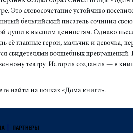
терлинк создал образ Синей птицы - один 
ре. Это словосочетание устойчиво поселил
енитый бельгийский писатель сочинил свою
й души к высшим ценностям. Однако пьеса
едь её главные герои, мальчик и девочка, 
ся свидетелями волшебных превращений. 
енному театру. История создания — в книг
жете найти на полках «Дома книги».
МА
ПАРТНЁРЫ