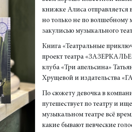
книжке Алиса отправляется 
но только не по волшебному 
закулисью музыкального теат
Книга «Театральные приключ
проект театра «ЗАЗЕРКАЛЬЕ»
клуба «Три апельсина» Тать
Хрущевой и издательства «Г
По сюжету девочка в компан
путешествует по театру и ище
музыкальном театре всё время
какие бывают певческие голо