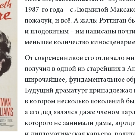
1987-го года – с Людмилой Максако
пожалуй, и всё. А жаль: Рэттиган 
и плодовитым – им написаны почти 
меньшее количество киносценарие
От современников его отличало мн
получил в одной из старейших в А
широчайшее, фундаментальное обра
Будущий драматург принадлежал к
в котором несколько поколений б
а его дед являлся даже членом пар
которого не занимали дамы, юриди
и дипломатическая карьера, родите