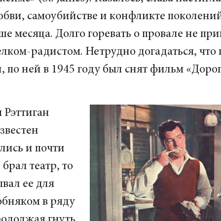
юбви, самоубийстве и конфликте поколени
е месяца. Долго горевать о провале не пр
елком-радистом. Нетрудно догадаться, что
, по ней в 1945 году был снят фильм «Дорог
 Рэттиган
звестен
лись и почти
 брал театр, то
вал ее для
обняком в ряду
родолжая гнуть