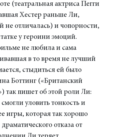
те (театральная актриса Пегги
авшая Хестер раньше Ли,
й не отличалась) и чопорности,
статке у героини эмоций.
фильме не любила и сама
ивавшая в то время не лучший
мается, стыдиться ей было
ина Боттинг («Британский
) так пишет об этой роли Ли:
смогли уловить тонкость и
е игры, которая так хорошо
драматического отказа от
полнении Ли теряет