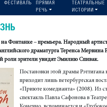
ФЕСТИВАЛЬ
ПРЯМАЯ
ТЕАТРАЛЬНЫЕ
РЕЧЬ
ИСТОРИИ
ИЗНЬ
 на Фонтанке – премьера. Народный артис
 английского драматурга Теренса Мервина 
ной роли зрители увидят Эмилию Спивак.
Постановки этой драмы Рэттигана н
приходит лишь петербургская пост
«Приюте комедианта» (2008). Из 
спектакль Павла Сафонова в Театре 
Конечно, вспоминается и «Глубоко