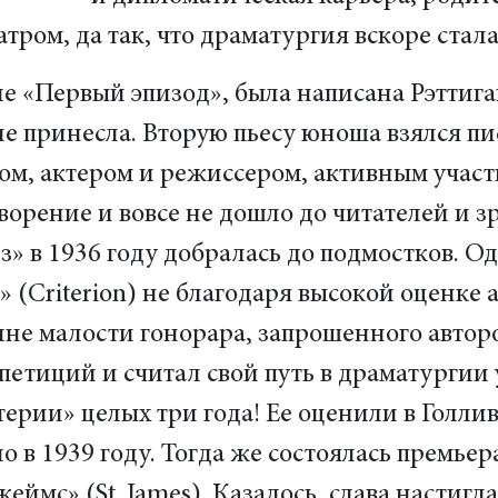
атром, да так, что драматургия вскоре стал
е «Первый эпизод», была написана Рэттиган
 принесла. Вторую пьесу юноша взялся пис
ом, актером и режиссером, активным учас
ворение и вовсе не дошло до читателей и з
з» в 1936 году добралась до подмостков. О
 (Criterion) не благодаря высокой оценке
ине малости гонорара, запрошенного авто
петиций и считал свой путь в драматургии
ерии» целых три года! Ее оценили в Голли
 в 1939 году. Тогда же состоялась премьер
еймс» (St. James). Казалось, слава настигл