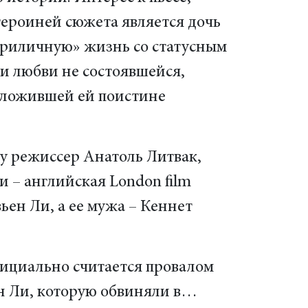
героиней сюжета является дочь
приличную» жизнь со статусным
и любви не состоявшейся,
дложившей ей поистине
ду режиссер Анатоль Литвак,
 – английская London film
вьен Ли, а ее мужа – Кеннет
фициально считается провалом
н Ли, которую обвиняли в…