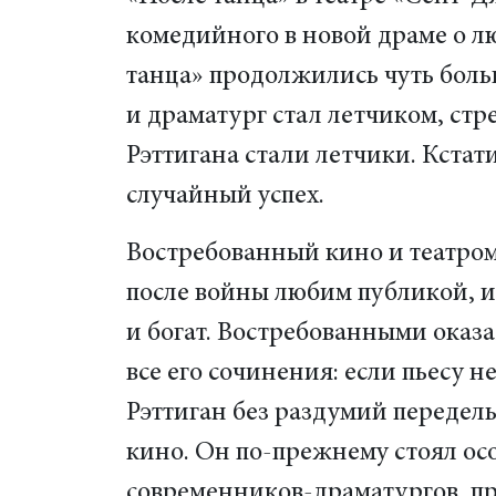
комедийного в новой драме о л
танца» продолжились чуть больш
и драматург стал летчиком, стр
Рэттигана стали летчики. Кстати
случайный успех.
Востребованный кино и театром
после войны любим публикой, и
и богат. Востребованными оказа
все его сочинения: если пьесу не
Рэттиган без раздумий переделы
кино. Он по-прежнему стоял ос
современников-драматургов, п