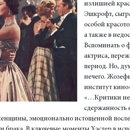
излишней красо
Эшкрофт, сыгр
особой красото
а также в недо
Вспоминать о 
актриса, переж
период. Но, ду
нечего. Жозеф
институт кино»
«…Критики не 
сдержанность е
женщины, эмоционально истощенной после 
ти брака. В ключевые моменты Хэстер в ис