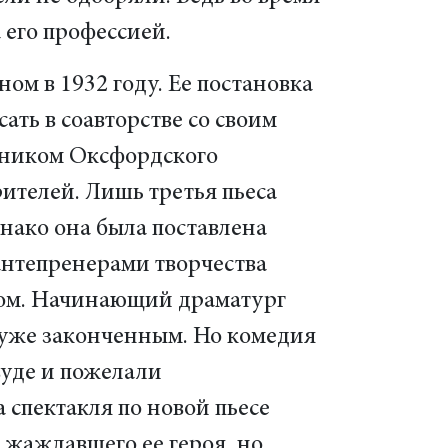
а его профессией.
ом в 1932 году. Ее постановка
ать в соавторстве со своим
тником Оксфордского
рителей. Лишь третья пьеса
днако она была поставлена
 антепренерами творчества
ром. Начинающий драматург
 уже законченным. Но комедия
вуде и пожелали
а спектакля по новой пьесе
а жаждавшего ее героя, но