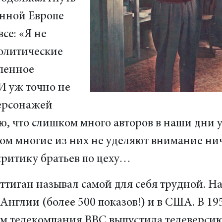
енной Европе
се: «Я не
политические
пенное
 И уж точно не
персонажей
аю, что слишком много авторов в наши дни
ком многие из них не уделяют внимание ни
ритику братьев по цеху…
ттиган называл самой для себя трудной. На
Англии (более 500 показов!) и в США. В 19
4-м телекомпания ВВС выпустила телеверсию