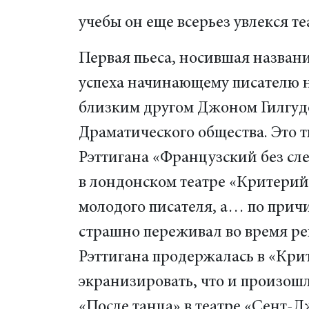
учебы он еще всерьез увлекся те
Первая пьеса, носившая названи
успеха начинающему писателю не
близким другом Джоном Гилгуд
Драматического общества. Это т
Рэттигана «Французский без сле
в лондонском театре «Критерий»
молодого писателя, а… по прич
страшно переживал во время ре
Рэттигана продержалась в «Крит
экранизировать, что и произошло
«После танца» в театре «Сент-Дж