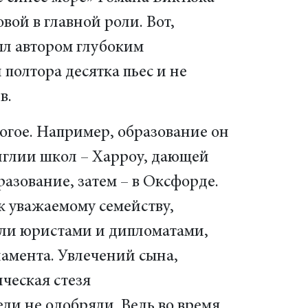
вой в главной роли. Вот,
был автором глубоким
полтора десятка пьес и не
в.
огое. Например, образование он
нглии школ – Харроу, дающей
зование, затем – в Оксфорде.
 уважаемому семейству,
ыли юристами и дипломатами,
ламента. Увлечений сына,
ческая стезя
ли не одобряли. Ведь во время