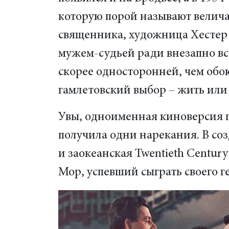
которую порой называют велича
священника, художница Хестер
мужем-судьей ради внезапно вс
скорее односторонней, чем обо
гамлетовский выбор – жить или
Увы, одноименная киноверсия п
получила одни нарекания. В со
и заокеанская Twentieth Century
Мор, успевший сыграть своего г