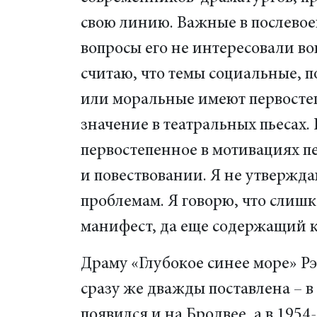
свою линию. Важные в послево
вопросы его не интересовали вов
считаю, что темы социальные, 
или моральные имеют первосте
значение в театральных пьесах.
первостепенное в мотивациях 
и повествовании. Я не утвержд
проблемам. Я говорю, что слиш
манифест, да еще содержащий к
Драму «Глубокое синее море» Рэ
сразу же дважды поставлена – в 
появился и на Бродвее, а в 195