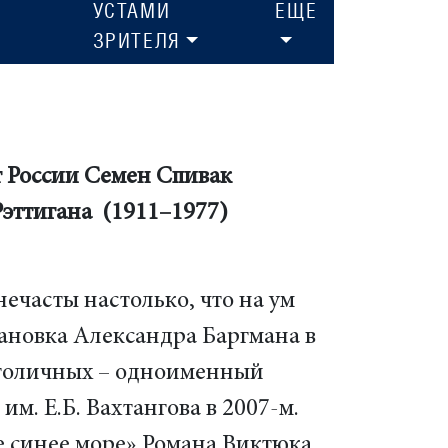
УСТАМИ
ЕЩЕ
ЗРИТЕЛЯ
т России Семен Спивак
Рэттигана (1911–1977)
ечасты настолько, что на ум
ановка Александра Баргмана в
столичных – одноименный
им. Е.Б. Вахтангова в 2007-м.
е синее море» Романа Виктюка