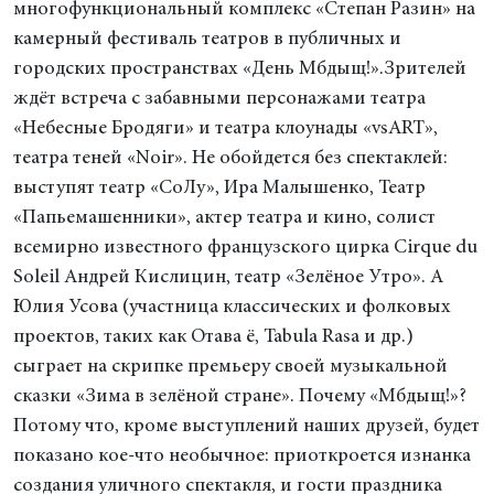
многофункциональный комплекс «Степан Разин» на
камерный фестиваль театров в публичных и
городских пространствах «День Мбдыщ!».Зрителей
ждёт встреча с забавными персонажами театра
«Небесные Бродяги» и театра клоунады «vsART»,
театра теней «Noir». Не обойдется без спектаклей:
выступят театр «СоЛу», Ира Малышенко, Театр
«Папьемашенники», актер театра и кино, солист
всемирно известного французского цирка Cirque du
Soleil Андрей Кислицин, театр «Зелёное Утро». А
Юлия Усова (участница классических и фолковых
проектов, таких как Отава ё, Tabula Rasa и др.)
сыграет на скрипке премьеру своей музыкальной
сказки «Зима в зелёной стране». Почему «Мбдыщ!»?
Потому что, кроме выступлений наших друзей, будет
показано кое-что необычное: приоткроется изнанка
создания уличного спектакля, и гости праздника