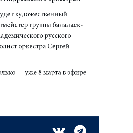
 будет художественный
тмейстер группы балалаек-
кадемического русского
солист оркестра Сергей
олько — уже 8 марта в эфире