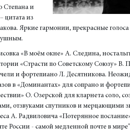
о Степана и
– цитата из
акова. Яркие гармонии, прекрасные голоса
душным.
исовка «В моём окне» А. Следина, носталь
тории «Страсти по Советскому Союзу» В. 
чели и фортепиано Л. Десятникова. Неожи
зов в «Доминантах» для сопрано и фортеп
ествии» О. Озерской для кларнета соло, 
ами, отзвуками спутников и мерцающими 
еса А. Радвиловича «Потерянное послание»
е России - самой медленной почте в мире"