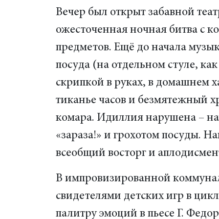
Вечер был открыт забавной теат
ожесточенная ночная битва с к
предметов. Ещё до начала музы
посуда (на отдельном стуле, ка
скрипкой в руках, в домашнем х
тиканье часов и безмятежный х
комара. Идиллия нарушена – нач
«зараза!» и грохотом посуды. Н
всеобщий восторг и аплодисмен
В импровизированной коммуналь
свидетелями детских игр в цик
палитру эмоций в пьесе Г. Федо