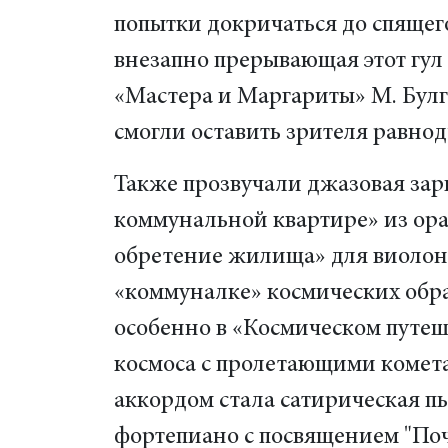
попытки докричаться до спящег
внезапно прерывающая этот гул 
«Мастера и Маргариты» М. Булг
смогли оставить зрителя равно
Также прозвучали джазовая зар
коммунальной квартире» из ора
обретение жилища» для виолон
«коммуналке» космических обра
особенно в «Космическом путеш
космоса с пролетающими комет
аккордом стала сатирическая пь
фортепиано с посвящением "Почт