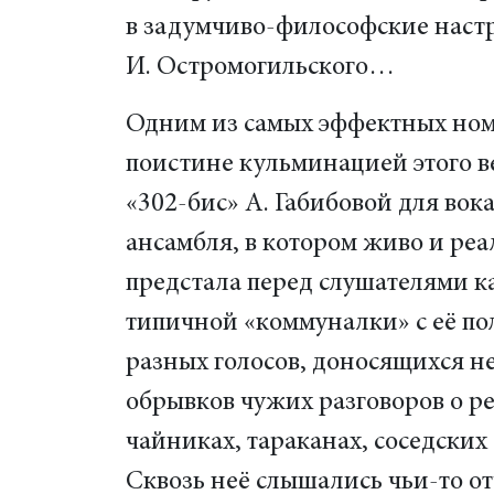
в задумчиво-философские наст
И. Остромогильского…
Одним из самых эффектных ном
поистине кульминацией этого в
«302-бис» А. Габибовой для вок
ансамбля, в котором живо и ре
предстала перед слушателями к
типичной «коммуналки» с её п
разных голосов, доносящихся н
обрывков чужих разговоров о р
чайниках, тараканах, соседски
Сквозь неё слышались чьи-то о