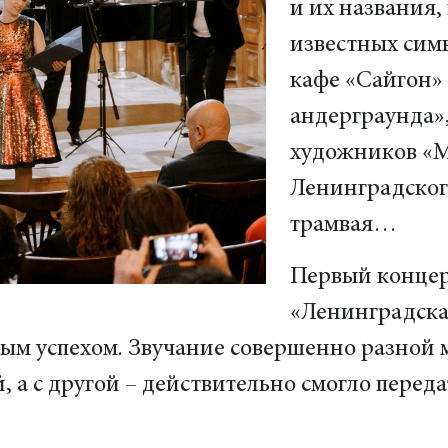
и их названия,
известных сим
кафе «Сайгон» 
андерграунда»
художников «М
Ленинградског
трамвая…
Первый концер
«Ленинградска
ным успехом. Звучание совершенно разной 
, а с другой – действительно смогло пере