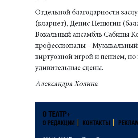
Отдельной благодарности засл
(кларнет), Денис Пенюгин (бал
Вокальный ансамбль Сабины Ко
профессионалы – Музыкальный 
виртуозной игрой и пением, но 
удивительные сцены.
Александра Холина
О ТЕАТР+
О РЕДАКЦИИ
КОНТАКТЫ
РЕКЛА