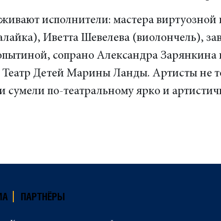
уживают исполнители: мастера виртуозной
алайка), Иветта Шевелева (виолончель), з
пытиной, сопрано Александра Зарянкина и
Театр Детей Марины Ланды. Артисты не т
и сумели по-театральному ярко и артистич
МА
ПАРТНЁРЫ