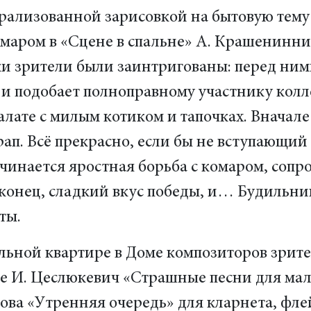
рализованной зарисовкой на бытовую тему:
омаром в «Сцене в спальне» А. Крашенинни
ки зрители были заинтригованы: перед ним
к и подобает полноправному участнику колл
алате с милым котиком и тапочках. Вначал
рап. Всё прекрасно, если бы не вступающий
инается яростная борьба с комаром, сопро
аконец, сладкий вкус победы, и… Будильник
ты.
ной квартире в Доме композиторов зрител
ле И. Цеслюкевич «Страшные песни для мал
рова «Утренняя очередь» для кларнета, фле