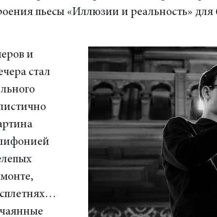
роения пьесы «Иллюзии и реальность» для
еров и
ечера стал
ального
алистично
артина
олифонией
елепых
емонте,
х сплетнях…
тчаянные