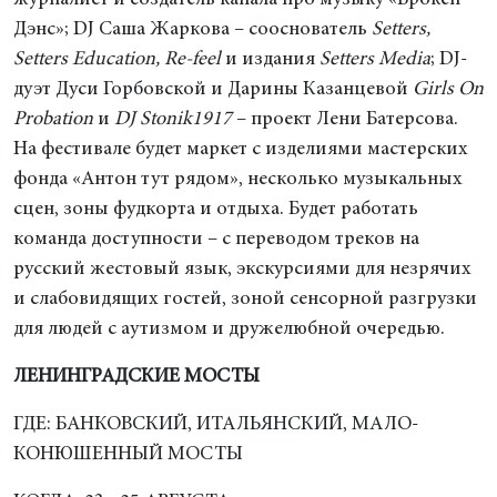
журналист и создатель канала про музыку «Брокен
Дэнс»; DJ Саша Жаркова – сооснователь
Setters,
Setters Education, Re-feel
и издания
Setters Media
; DJ-
дуэт Дуси Горбовской и Дарины Казанцевой
Girls On
Probation
и
DJ Stonik1917
– проект Лени Батерсова.
На фестивале будет маркет с изделиями мастерских
фонда «Антон тут рядом», несколько музыкальных
сцен, зоны фудкорта и отдыха. Будет работать
команда доступности – с переводом треков на
русский жестовый язык, экскурсиями для незрячих
и слабовидящих гостей, зоной сенсорной разгрузки
для людей с аутизмом и дружелюбной очередью.
ЛЕНИНГРАДСКИЕ МОСТЫ
ГДЕ: БАНКОВСКИЙ, ИТАЛЬЯНСКИЙ, МАЛО-
КОНЮШЕННЫЙ МОСТЫ