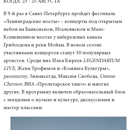
КОГДА: 23 - 25 АВГУСТА
В 9-й раз в Санкт-Петербурге пройдет фестиваль
«Ленинградские мосты» – концерты под открытым
небом на Банковском, Итальянском и Мало-
Конюшенном мостах у набережных канала
Грибоедова и реки Мойки. В новом сезоне
участниками концертов станут 30 популярных
артистов. Среди них Илья Киреев
LEGENDARIUM
LIVE
, Женя Трофимов и «Комната Культуры»,
passmurny
, Зимавсегда, Максим Свобода,
Untone
Chernov
, ВИА «Пролетарское танго» и многие
другие. В программу включен образовательный блок
с лекциями о музыке и культуре, дискуссиями и
мастер-классами.