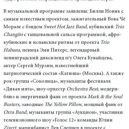
В музыкальной программе заявлены: Билли Новик с
самым известным проектом, зажигательный Вова Чё
Морале с бэндом
Sweet Hot Jazz Band
, кубинский
Trio
Changito
с танцевальной сальса-программой, афро-
кубинские и испанские ритмы от проекта
Trio
Habana
, певица Эми Питерс, легендарный
ленинградский диксиленд п/у Олега Кувайцева,
актер Сергей Мурзин, известнейший
патриотический состав «Катюша» (Москва). А также
рок-группа «Соколица», музыканты фестиваля
«Дикая мята», шоу-оркестр
Orchestra Beat
, модерн-
блюз и энергичный фанк от проекта
Mark & the Soul
Busters
, заводные
The Yellow Pillow
, мощный фанк от
Охта Band
, музыканты группа «Аукцион», участники
телевизионного шоу «Голос 12» команды Юлии
Zivert
, маримбанист Лев Слепнер в проекте с