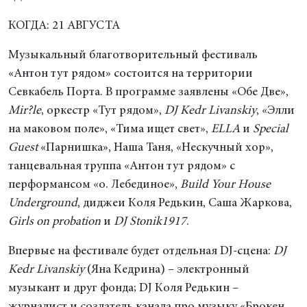
КОГДА: 21 АВГУСТА
Музыкальный благотворительный фестиваль
«Антон тут рядом» состоится на территории
Севкабель Порта. В программе заявлены «Обе Две»,
Mir?le
, оркестр «Тут рядом»,
DJ Kedr
Livanskiy
, «Элли
на маковом поле», «Тима ищет свет»,
ELLA
и
Special
Guest
«Парнишка», Наша Таня, «Нескучный хор»,
танцевальная труппа «Антон тут рядом» с
перформансом «о. Лебединое»,
Build Your House
Underground
, диджеи Коля Редькин, Саша Жаркова,
Girls on probation
и
DJ Stonik1917
.
Впервые на фестивале будет отдельная DJ-сцена:
DJ
Kedr Livanskiy
(Яна Кедрина) – электронный
музыкант и друг фонда; DJ Коля Редькин –