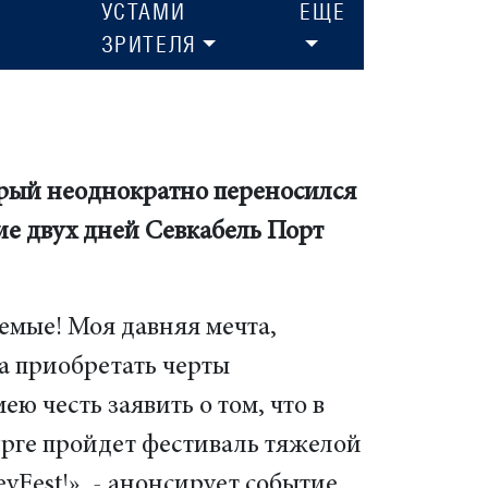
УСТАМИ
ЕЩЕ
ЗРИТЕЛЯ
торый неоднократно переносился
ие двух дней Севкабель Порт
емые! Моя давняя мечта,
а приобретать черты
ею честь заявить о том, что в
рге пройдет фестиваль тяжелой
vFest!», - анонсирует событие