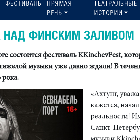
ФЕСТИВАЛЬ
ПРЯМАЯ
ТЕАТРАЛЬНЫЕ
РЕЧЬ
ИСТОРИИ
ОК НАД ФИНСКИМ ЗАЛИВОМ
рге состоится фестиваль KKinchevFest, ко
 тяжелой музыки уже давно ждали! В течен
 рока.
«Ахтунг, уважа
кажется, начал
реальности! Им
Санкт-Петербу
музыки Kkinche