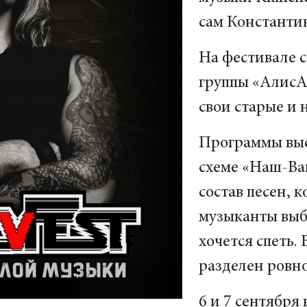
сам Константи
На фестивале с
группы «АлисА
свои старые и 
Программы выс
схеме «Наш-Ва
состав песен, 
музыканты выб
хочется спеть.
разделен ровно
6 и 7 сентября