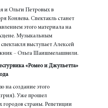
 и Ольги Петровых в
ря Коняева. Спектакль станет
авлением этого материала на
 сцене. Музыкальным
 спектакля выступает Алексей
жник – Ольга Шаишмелашвили.
сгурвика «Ромео и Джульетта»
года
 на создание этого
грия). Уже прошел
х городов страны. Репетиции