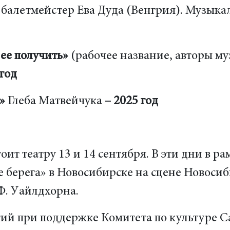
 – балетмейстер Ева Дуда (Венгрия). Музы
ее получить»
(рабочее название, авторы му
 год
»
Глеба Матвейчука
– 2025 год
ит театру 13 и 14 сентября. В эти дни в ра
е берега» в Новосибирске на сцене Новоси
Ф. Уайлдхорна.
й при поддержке Комитета по культуре Са