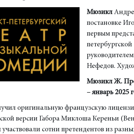
Мюзикл
Андрея
постановке Иго
первым предст
петербургской
руководителем
Нефедов. Худо
Мюзикл Ж. Пре
– январь 2025 
лучил оригинальную французскую лицензию
ской версии Габора Миклоша Кереньи (Вен
м участвовали сотни претендентов из разны