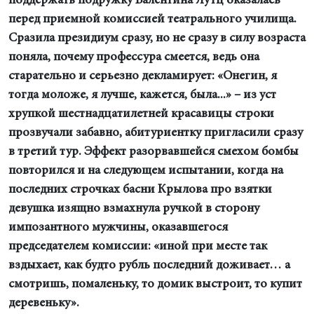
поддержать подружку Валентина Лутц оказалась
перед приемной комиссией театрального училища.
Сразила президиум сразу, но не сразу в силу возраста
поняла, почему профессура смеется, ведь она
старательно и серьезно декламирует: «Онегин, я
тогда моложе, я лучше, кажется, была...» – из уст
хрупкой шестнадцатилетней красавицы строки
прозвучали забавно, абитуриентку пригласили сразу
в третий тур. Эффект разорвавшейся смехом бомбы
повторился и на следующем испытании, когда на
последних строчках басни Крылова про взятки
девушка изящно взмахнула ручкой в сторону
импозантного мужчины, оказавшегося
председателем комиссии: «иной при месте так
вздыхает, как будто рубль последний доживает… а
смотришь, помаленьку, то домик выстроит, то купит
деревеньку».