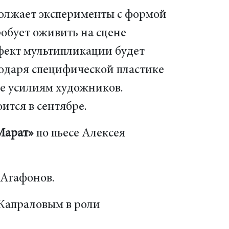
олжает эксперименты с формой
пробует оживить на сцене
ект мультипликации будет
годаря специфической пластике
же усилиям художников.
ится в сентябре.
Марат»
по пьесе Алексея
 Агафонов.
Капраловым в роли