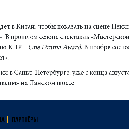
дет в Китай, чтобы показать на сцене Пек
». В прошлом сезоне спектакль «Мастерско
ию КНР –
One Drama Award
. В ноябре сост
я».
ки в Санкт-Петербурге: уже с конца август
ксим» на Ланском шоссе.
МА
ПАРТНЁРЫ