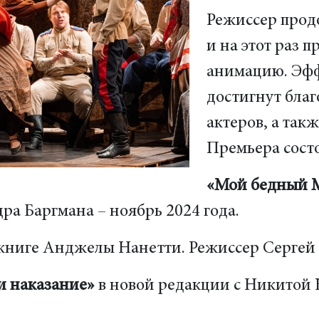
Режиссер прод
и на этот раз 
анимацию. Эфф
достигнут бла
актеров, а так
Премьера состо
«Мой бедный 
ра Баргмана – ноябрь 2024 года.
книге Анджелы Нанетти. Режиссер Сергей
и наказание»
в новой редакции с Никитой 