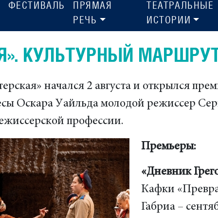
ФЕСТИВАЛЬ
ПРЯМАЯ
ТЕАТРАЛЬНЫЕ
РЕЧЬ
ИСТОРИИ
Я». КУЛЬТУРНЫЙ МАРШРУТ
терская» начался 2 августа и открылся пре
есы Оскара Уайльда молодой режиссер Сер
режиссерской профессии.
Премьеры:
«Дневник Грег
Кафки «Превра
Габриа – сентя