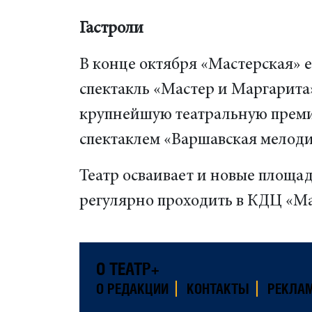
Гастроли
В конце октября «Мастерская» е
спектакль «Мастер и Маргарита
крупнейшую театральную прем
спектаклем «Варшавская мелоди
Театр осваивает и новые площад
регулярно проходить в КДЦ «Ма
О ТЕАТР+
О РЕДАКЦИИ
КОНТАКТЫ
РЕКЛА