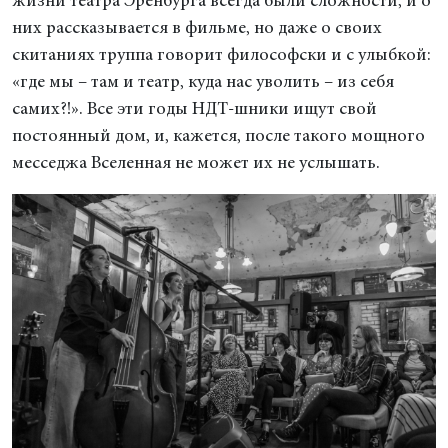
жизни театра Эренбурга всегда были сложности, и о
них рассказывается в фильме, но даже о своих
скитаниях труппа говорит философски и с улыбкой:
«где мы – там и театр, куда нас уволить – из себя
самих?!». Все эти годы НДТ-шники ищут свой
постоянный дом, и, кажется, после такого мощного
месседжа Вселенная не может их не услышать.