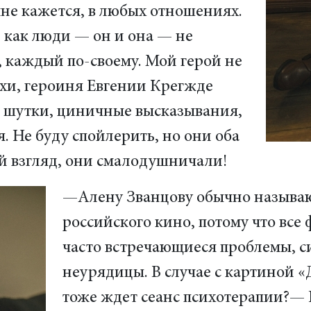
мне кажется, в любых отношениях.
 как люди — он и она — не
, каждый по-своему. Мой герой не
ахи, героиня Евгении Крегжде
е шутки, циничные высказывания,
 Не буду спойлерить, но они оба
й взгляд, они смалодушничали!
—Алену Званцову обычно называю
российского кино, потому что все
часто встречающиеся проблемы, с
неурядицы. В случае с картиной 
тоже ждет сеанс психотерапии?— Н