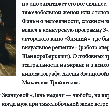
но оно затягивает его все сильнее. 
тяжелобольной женой или с голов
Фильм о человечности, сложном 
вошел в конкурсную программу 3-
авторского кино «Зимний», где б
визуальное решение» (работа опе
ШандораБеркеши). О любовных тре
театральности на экране и о псих
кинематографа Алены Званцовойм
Михаилом Тройником.
ванцовой «День недели — любой», на перв
 когда муж при тяжелобольной жене встре