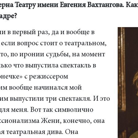
верна Театру имени Евгения Вахтангова. Ка
адре?
 в первый раз, да и вообще в
если вопрос стоит о театральном,
 то, по иронии судьбы, на момент
ько что выпустила спектакль в
онечке» с режиссером
им вообще начинался мой
ним выпустили три спектакля. И это
для меня. Вот так символично
ессионализма Жени, конечно, она
я театральная дива. Она