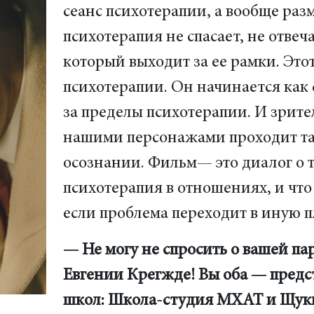
сеанс психотерапии, а вообще раз
психотерапия не спасает, не отвеч
который выходит за ее рамки. Это
психотерапии. Он начинается как 
за пределы психотерапии. И зрител
нашими персонажами проходит так
осознании. Фильм— это диалог о то
психотерапия в отношениях, и что 
если проблема переходит в иную п
— Не могу не спросить о вашей п
Евгении Крегжде! Вы оба — пред
школ: Школа-студия МХАТ и Щуки