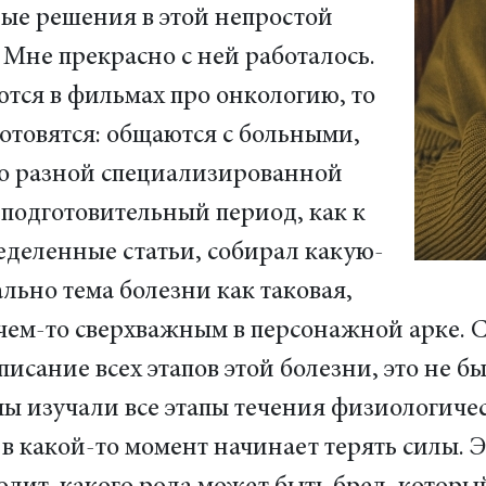
рые решения в этой непростой
Мне прекрасно с ней работалось.
тся в фильмах про онкологию, то
отовятся: общаются с больными,
го разной специализированной
 подготовительный период, как к
еделенные статьи, собирал какую-
ьно тема болезни как таковая,
сь чем-то сверхважным в персонажной арке.
писание всех этапов этой болезни, это не 
мы изучали все этапы течения физиологиче
 какой-то момент начинает терять силы. Э