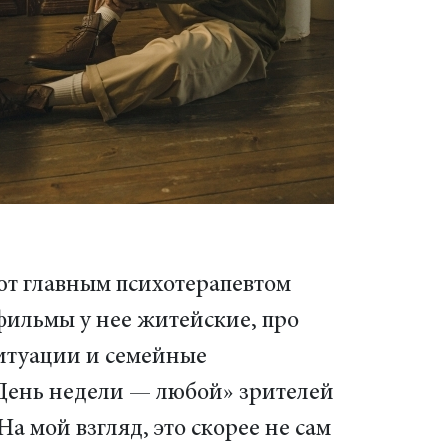
т главным психотерапевтом
 фильмы у нее житейские, про
итуации и семейные
«День недели — любой» зрителей
а мой взгляд, это скорее не сам