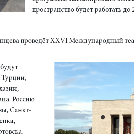
пространство будет работать до 
Брянцева проведёт XXVI Международный те
 будут
 Турции,
хазии,
ана. Россию
вы, Санкт-
ецка,
товска,