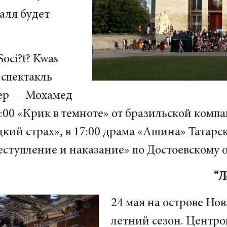
валя будет
Soci?t? Kwas
 спектакль
сер — Мохамед
4:00 «Крик в темноте» от бразильской компа
кий страх», в 17:00 драма «Ашина» Татарс
еступление и наказание» по Достоевскому 
“Л
24 мая на острове Нов
летний сезон. Центр