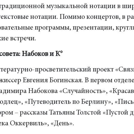
традиционной музыкальной нотации в широ
 текстовые нотации. Помимо концертов, в р
вательные программы, презентации, кругл
ие встречи.
совета: Набоков и К°
тературно-просветительский проект «Связ
жиссер Евгения Богинская. В первом отдел
адимира Набокова «Случайность», «Красави
одлец», «Путеводитель по Берлину», «Письм
ором – рассказы Татьяны Толстой «Пустой 
ека Оккервиль», «День».