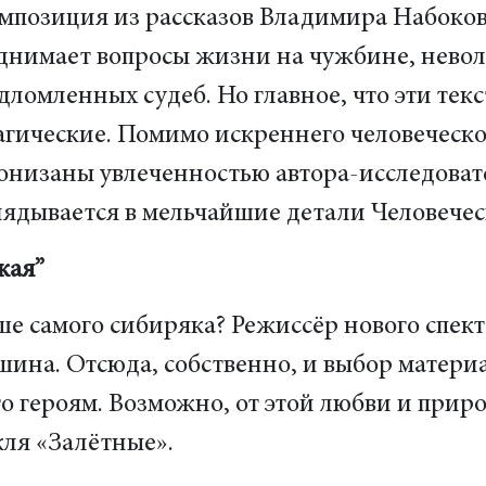
мпозиция из рассказов Владимира Набоков
днимает вопросы жизни на чужбине, невол
дломленных судеб. Но главное, что эти текс
агические. Помимо искреннего человеческо
онизаны увлеченностью автора-исследовате
лядывается в мельчайшие детали Человече
кая”
ше самого сибиряка? Режиссёр нового спе
шина. Отсюда, собственно, и выбор матери
его героям. Возможно, от этой любви и пр
кля «Залётные».