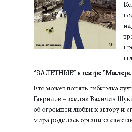
Ко
по
на
тр
пр
вг
“ЗАЛЕТНЫЕ” в театре “Мастерс
Кто может понять сибиряка луч
Гаврилов – земляк Василия Шук
об огромной любви к автору и 
мира родилась органика спекта