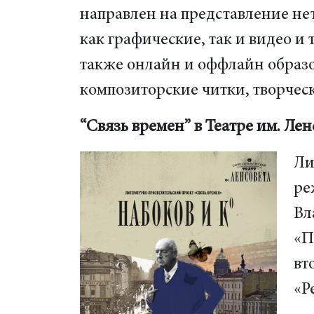
направлен на представление не
как графические, так и видео и
также онлайн и оффлайн образо
композиторские читки, творческ
“Связь времен” в Театре им. Лен
Ли
ре
Вл
«П
вт
«Р