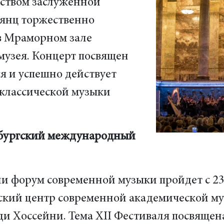
дством заслуженной
янц торжественно
в Мраморном зале
музея. Концерт посвящен
я и успешно действует
 классической музыки
ербургский международный
 форум современной музыки пройдет с 23 м
ский центр современной академической му
и Хоссейни. Тема XII Фестиваля посвящена