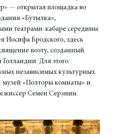
тр» — открытая площадка во
здания «Бутылка»,
ыми театрами-кабаре середины
ея Иосифа Бродского, здесь
священие поэту, созданный
 Голландии. Для этого
жных независимых культурных
— музей «Полторы комнаты» и
Режиссер Семен Серзнин.