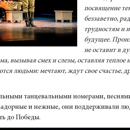
посвящение тем
беззаветно, ра
трудностям и и
будущее. Пронз
не оставит в д
а, вызывая смех и слезы, оставляя теплое 
тся людьми: мечтают, ждут свое счастье, д
льными танцевальными номерами, песнями
задорные и нежные, они поддерживали люд
ть до Победы.