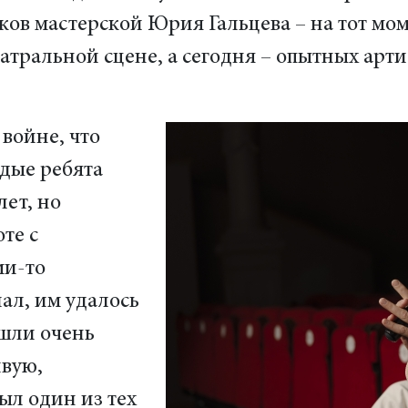
ов мастерской Юрия Гальцева – на тот мом
еатральной сцене, а сегодня – опытных арти
 войне, что
одые ребята
лет, но
те с
ми-то
ал, им удалось
ашли очень
вую,
ыл один из тех