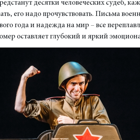
редстанут десятки человеческих судеб, ка
ть, его надо прочувствовать. Письма воен
вого года и надежда на мир – все переплавл
омер оставляет глубокий и яркий эмоцион